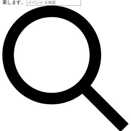
2025
索します。
年
11
月
3
日